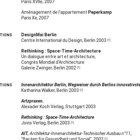
Paris XVIIe, 2007
Aménagement de l'appartement
Peperkamp
Paris Xe, 2007
DesignMai Berlin
ITIONS
Centre International du Design, Berlin 2003
[1]
Rethinking : Space-Time-Architecture
Un dialogue entre art et architecture,
Congrès Mondial d'Architecture
Galerie Zwinger, Berlin 2002
[1]
Innenarchitektur Berlin, Wegweiser durch Berlins innovativs
ATIONS
Katharina Walker, Berlin 2003
[1]
Artzpraxen
,
Alexader Koch Verlag, Stuttgart 2003
Rethinking : Space-Time-Architecture
Jovis Verlag, Berlin 2003
[1]
AIT
, Architektur-Innenarchitektur-Technischer Ausbau n°11
,
"Bauten für Gesundheit und Social", 2002
[1]