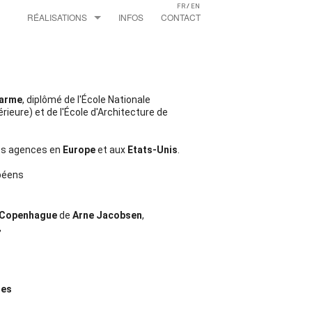
FR
/
EN
RÉALISATIONS
INFOS
CONTACT
MAISONS
EXTENSIONS
arme
, diplômé de l'École Nationale
érieure) et de l'École d'Architecture de
APPARTEMENTS
es agences en
Europe
et aux
Etats-Unis
.
LOFTS
opéens
ESPACES PROFESSIONNELS
 Copenhague
de
Arne Jacobsen
,
,
ges