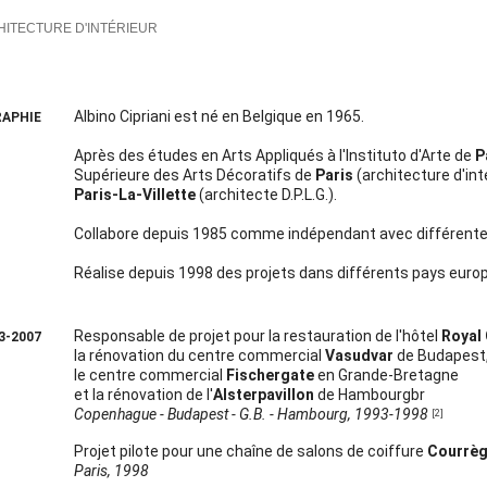
HITECTURE D'INTÉRIEUR
Albino Cipriani est né en Belgique en 1965.
RAPHIE
Après des études en Arts Appliqués à l'Instituto d'Arte de
P
Supérieure des Arts Décoratifs de
Paris
(architecture d'int
Paris-La-Villette
(architecte D.P.L.G.).
Collabore depuis 1985 comme indépendant avec différent
Réalise depuis 1998 des projets dans différents pays eur
Responsable de projet pour la restauration de l'hôtel
Royal
3-2007
la rénovation du centre commercial
Vasudvar
de Budapest
le centre commercial
Fischergate
en Grande-Bretagne
et la rénovation de l'
Alsterpavillon
de Hambourgbr
Copenhague - Budapest - G.B. - Hambourg, 1993-1998
[2]
Projet pilote pour une chaîne de salons de coiffure
Courrè
Paris, 1998