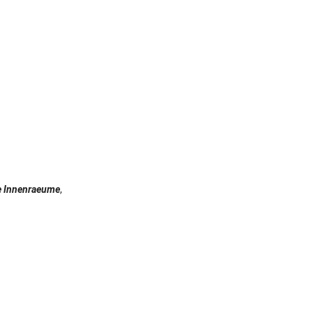
te Innenraeume
,