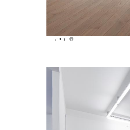
1
/
13
❯