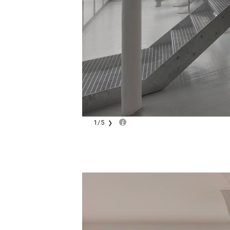
1
/
5
❯