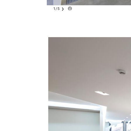
1
/
5
❯