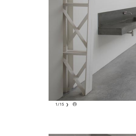
1
/
15
❯